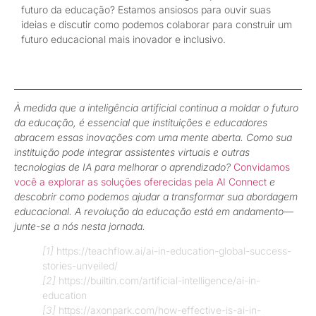
futuro da educação? Estamos ansiosos para ouvir suas
ideias e discutir como podemos colaborar para construir um
futuro educacional mais inovador e inclusivo.
À medida que a inteligência artificial continua a moldar o futuro
da educação, é essencial que instituições e educadores
abracem essas inovações com uma mente aberta. Como sua
instituição pode integrar assistentes virtuais e outras
tecnologias de IA para melhorar o aprendizado?
Convidamos
você a explorar as soluções oferecidas pela AI Connect
e
descobrir como podemos ajudar a transformar sua abordagem
educacional. A revolução da educação está em andamento—
junte-se a nós nesta jornada.
[1]
https://teachflow.ai/ai-in-education-global-success-
stories-unveiled/
[2]
https://builtin.com/artificial-intelligence/ai-in-
education
[3]
https://axonpark.com/how-effective-is-ai-in-